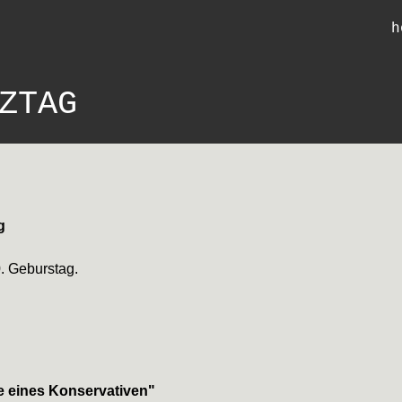
h
ZTAG
g
. Geburstag.
se eines Konservativen"