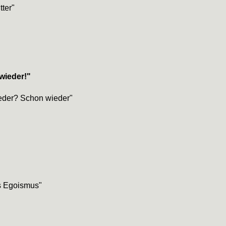
tter"
wieder!"
eder? Schon wieder"
s Egoismus"