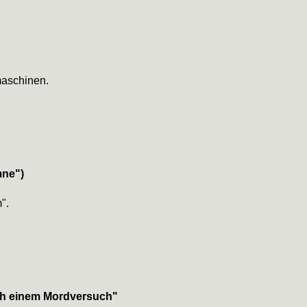
aschinen.
mne")
".
ch einem Mordversuch"